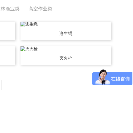
农林渔业类
高空作业类
逃生绳
灭火栓